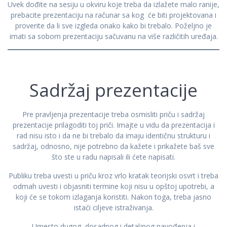
Uvek dođite na sesiju u okviru koje treba da izlažete malo ranije,
prebacite prezentaciju na računar sa kog će biti projektovana i
proverite da li sve izgleda onako kako bi trebalo. Poželjno je
imati sa sobom prezentaciju sačuvanu na više različitih uređaja.
Sadržaj prezentacije
Pre pravljenja prezentacije treba osmisliti priču i sadržaj
prezentacije prilagoditi toj priči. Imajte u vidu da prezentacija i
rad nisu isto i da ne bi trebalo da imaju identičnu strukturu i
sadržaj, odnosno, nije potrebno da kažete i prikažete baš sve
što ste u radu napisali ili ćete napisati.
Publiku treba uvesti u priču kroz vrlo kratak teorijski osvrt i treba
odmah uvesti i objasniti termine koji nisu u opštoj upotrebi, a
koji će se tokom izlaganja koristiti. Nakon toga, treba jasno
istaći ciljeve istraživanja.
Umesto dugog, dosadnog i detaljnog navođenja i