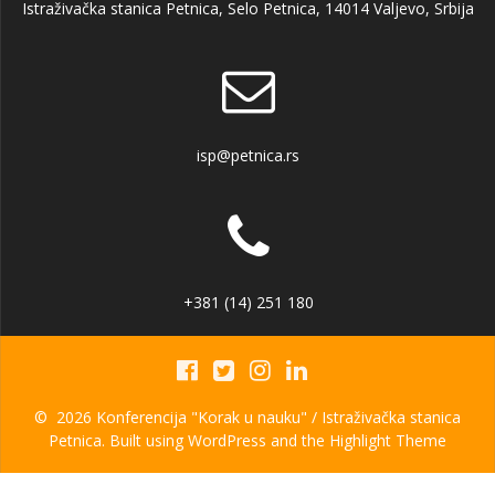
Istraživačka stanica Petnica, Selo Petnica, 14014 Valjevo, Srbija
isp@petnica.rs
+381 (14) 251 180
© 2026 Konferencija "Korak u nauku" / Istraživačka stanica
Petnica. Built using WordPress and the
Highlight Theme
WordPress Appliance
- Powered by
TurnKey Linux