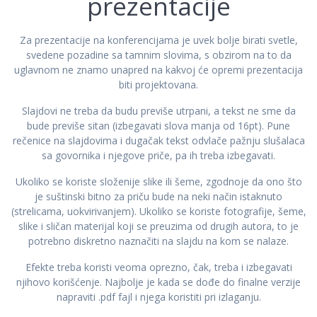
prezentacije
Za prezentacije na konferencijama je uvek bolje birati svetle,
svedene pozadine sa tamnim slovima, s obzirom na to da
uglavnom ne znamo unapred na kakvoj će opremi prezentacija
biti projektovana.
Slajdovi ne treba da budu previše utrpani, a tekst ne sme da
bude previše sitan (izbegavati slova manja od 16pt). Pune
rečenice na slajdovima i dugačak tekst odvlače pažnju slušalaca
sa govornika i njegove priče, pa ih treba izbegavati.
Ukoliko se koriste složenije slike ili šeme, zgodnoje da ono što
je suštinski bitno za priču bude na neki način istaknuto
(strelicama, uokvirivanjem). Ukoliko se koriste fotografije, šeme,
slike i sličan materijal koji se preuzima od drugih autora, to je
potrebno diskretno naznačiti na slajdu na kom se nalaze.
Efekte treba koristi veoma oprezno, čak, treba i izbegavati
njihovo korišćenje. Najbolje je kada se dođe do finalne verzije
napraviti .pdf fajl i njega koristiti pri izlaganju.