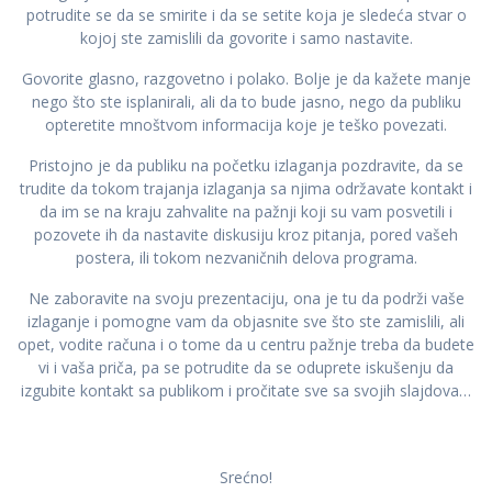
potrudite se da se smirite i da se setite koja je sledeća stvar o
kojoj ste zamislili da govorite i samo nastavite.
Govorite glasno, razgovetno i polako. Bolje je da kažete manje
nego što ste isplanirali, ali da to bude jasno, nego da publiku
opteretite mnoštvom informacija koje je teško povezati.
Pristojno je da publiku na početku izlaganja pozdravite, da se
trudite da tokom trajanja izlaganja sa njima održavate kontakt i
da im se na kraju zahvalite na pažnji koji su vam posvetili i
pozovete ih da nastavite diskusiju kroz pitanja, pored vašeh
postera, ili tokom nezvaničnih delova programa.
Ne zaboravite na svoju prezentaciju, ona je tu da podrži vaše
izlaganje i pomogne vam da objasnite sve što ste zamislili, ali
opet, vodite računa i o tome da u centru pažnje treba da budete
vi i vaša priča, pa se potrudite da se oduprete iskušenju da
izgubite kontakt sa publikom i pročitate sve sa svojih slajdova…
Srećno!