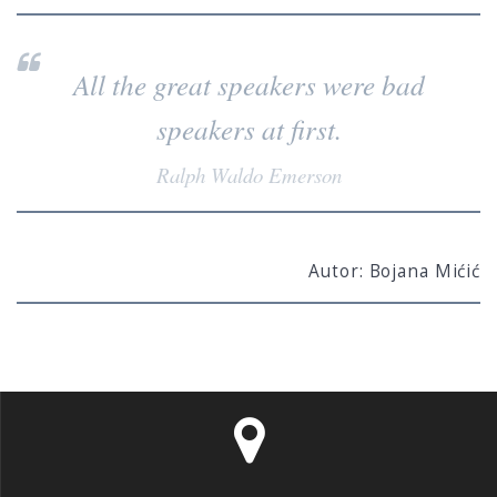
All the great speakers were bad
speakers at first.
Ralph Waldo Emerson
Autor: Bojana Mićić