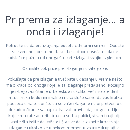
Priprema za izlaganje… a
onda i izlaganje!
Potrudite se da pre izlaganja budete odmorni i smireni. Obucite
se svedeno i pristojno, tako da se dobro osećate i da ne
odvlačite pažnju od onoga što ćete izlagati svojim izgledom.
Osmislite tok priče pre izlaganja i držite ga se.
Pokušajte da pre izlaganja uvežbate uklapanje u vreme nešto
malo kraće od onoga koje je za izlaganje predviđeno. Poželjno
je izbegavati čitanje iz beleški, ali ukoliko već morate da ih
imate, neka budu minimalne i neka služe samo da vas kratko
podsećaju na tok priče, da se vaše izlaganje ne bi pretvorilo u
dosadno čitanje sa papira. Ne zaboravite da, ko god od ljudi
koje smatrate autoritetima da sedi u publici, vi sami najbolje
znate šta želite da kažete i šta sve da istaknete kroz svoje
izlaganje i ukoliko se u nekom momentu zbunite ili uplašite,