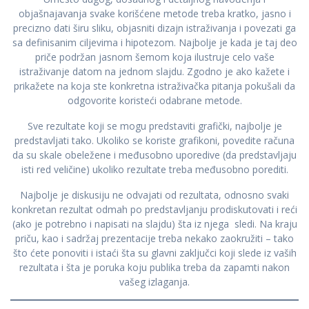
objašnajavanja svake korišćene metode treba kratko, jasno i
precizno dati širu sliku, objasniti dizajn istraživanja i povezati ga
sa definisanim ciljevima i hipotezom. Najbolje je kada je taj deo
priče podržan jasnom šemom koja ilustruje celo vaše
istraživanje datom na jednom slajdu. Zgodno je ako kažete i
prikažete na koja ste konkretna istraživačka pitanja pokušali da
odgovorite koristeći odabrane metode.
Sve rezultate koji se mogu predstaviti grafički, najbolje je
predstavljati tako. Ukoliko se koriste grafikoni, povedite računa
da su skale obeležene i međusobno uporedive (da predstavljaju
isti red veličine) ukoliko rezultate treba međusobno porediti.
Najbolje je diskusiju ne odvajati od rezultata, odnosno svaki
konkretan rezultat odmah po predstavljanju prodiskutovati i reći
(ako je potrebno i napisati na slajdu) šta iz njega sledi. Na kraju
priču, kao i sadržaj prezentacije treba nekako zaokružiti – tako
što ćete ponoviti i istaći šta su glavni zaključci koji slede iz vaših
rezultata i šta je poruka koju publika treba da zapamti nakon
vašeg izlaganja.