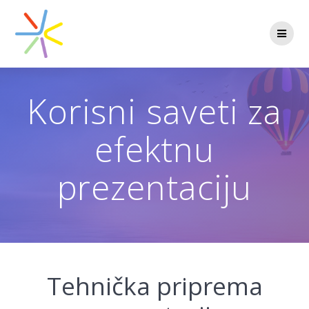
Skip
to
content
Korisni saveti za
efektnu
prezentaciju
Tehnička priprema