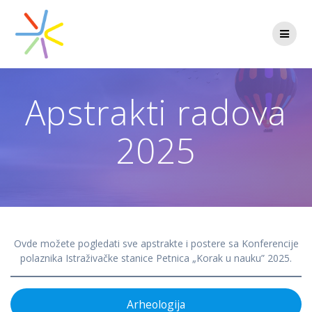
Skip
to
content
Apstrakti radova
2025
Ovde možete pogledati sve apstrakte i postere sa Konferencije
polaznika Istraživačke stanice Petnica „Korak u nauku” 2025.
Arheologija