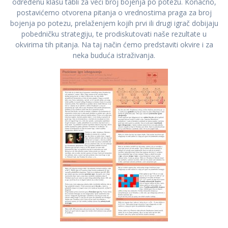
određenu klasu tabli za veći broj bojenja po potezu. Konačno,
postavićemo otvorena pitanja o vrednostima praga za broj
bojenja po potezu, prelaženjem kojih prvi ili drugi igrač dobijaju
pobedničku strategiju, te prodiskutovati naše rezultate u
okvirima tih pitanja. Na taj način ćemo predstaviti okvire i za
neka buduća istraživanja.