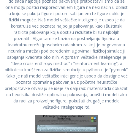
do sada najbolja poznata pakovanja pretpostavili smo da se
ona mogu postići raspoređivanjem figura na neki način u oblast
u koju se pakuju figure i potom sabijanjem te figure dokle je
fizički moguće. Naš model veštačke inteligencije uspeo je da
konstruiše već poznata najbolja pakovanja, kao i šuštinski
različita pakovanja koja dostižu rezultate blizu najboljih
poznatih. Algoritam se bazira na postavljanju figurica u
kvadratnu mrežu (posebnim odabirom za koji je odgovorana
neuralna mreža) pod određenim uglovima i fizičkoj simulaciji
sabijanja kvadrata oko njih. Algoritam veštačke inteligencije je
”deep cross-enthropy method” i ”reinforcment learning”, a
biblioteka korišćena za fizičke simulacije u python-u je ”pymunk”.
Kako je naš model veštačke inteligencije uspeo da dostigne već
poznata optimalna pakovanja uz početne heurističke
pretpostavke otvaraju se ideje za dalji rad: matematički dokazati
da heuristika dostiže optimalna pakovanja, uopštiti model tako
da radi za proizvoljne figure, pokušati drugačije modele
veštačke inteligencije itd.