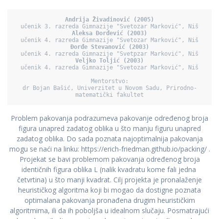
Andrija Živadinović (2005)
Aleksa Đorđević (2003)
Đorđe Stevanović (2003)
Veljko Toljić (2003)
učenik 4. razreda Gimnazije "Svetozar Marković", Niš

Mentorstvo:

dr Bojan Bašić, Univerzitet u Novom Sadu, Prirodno-
Problem pakovanja podrazumeva pakovanje određenog broja
figura unapred zadatog oblika u što manju figuru unapred
zadatog oblika. Do sada poznata najoptimalnija pakovanja
mogu se naći na linku: https://erich-friedman.github.io/packing/ .
Projekat se bavi problemom pakovanja određenog broja
identičnih figura oblika L (nalik kvadratu kome fali jedna
četvrtina) u što manji kvadrat. Cilj projekta je pronalaženje
heurističkog algoritma koji bi mogao da dostigne poznata
optimalana pakovanja pronađena drugim heurističkim
algoritmima, ili da ih poboljša u idealnom slučaju. Posmatrajući