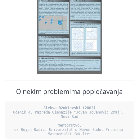
O nekim problemima popločavanja
Aleksa Džuklevski (2003)
učenik 4. razreda Gimnazije "Jovan Jovanović Zmaj", 
Novi Sad

Mentorstvo:

dr Bojan Bašić, Univerzitet u Novom Sadu, Prirodno-