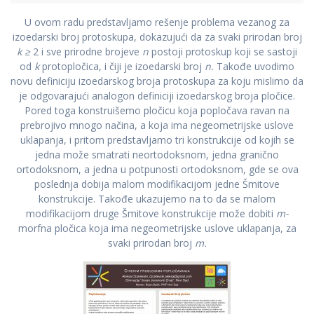
U ovom radu predstavljamo rešenje problema vezanog za
izoedarski broj protoskupa, dokazujući da za svaki prirodan broj
k ≥
2 i sve prirodne brojeve
n
postoji protoskup koji se sastoji
od
k
protopločica, i čiji je izoedarski broj
n.
Takođe uvodimo
novu definiciju izoedarskog broja protoskupa za koju mislimo da
je odgovarajući analogon definiciji izoedarskog broja pločice.
Pored toga konstruišemo pločicu koja popločava ravan na
prebrojivo mnogo načina, a koja ima negeometrijske uslove
uklapanja, i pritom predstavljamo tri konstrukcije od kojih se
jedna može smatrati neortodoksnom, jedna granično
ortodoksnom, a jedna u potpunosti ortodoksnom, gde se ova
poslednja dobija malom modifikacijom jedne Šmitove
konstrukcije. Takođe ukazujemo na to da se malom
modifikacijom druge Šmitove konstrukcije može dobiti
m-
morfna pločica koja ima negeometrijske uslove uklapanja, za
svaki prirodan broj
m.