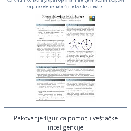
konkretna konačna grupa koja ima male generatorne skupove
sa puno elemenata čiji je kvadrat neutral.
Pakovanje figurica pomoću veštačke
inteligencije