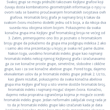
Svakoj grupi se mogu pridružiti takozvani Kejlijevi grafovi koji
čuvaju dosta kombinatorno-geometrijskih informacija o njoj i u
ovom radu se bavimo proučavanjem hromatskih svojstava ovih
grafova. Hromatski broj grafa je najmanji broj k takav da
svakom čvoru možemo dodeliti jednu od k boja, a da nikoja dva
suseda nisu obojena istom bojom. Pokazujemo da svaka
konačna grupa ima Kejlijev graf hromatskog broja ne većeg od
3. Zatim, primenjujemo ono što je poznato o hromatskom
broju grupe da pokažemo da grupa ima podgrupu indeksa 2 ako
i samo ako ima prezentaciju u kojoj je svaka reč parne duzine.
Nakon toga, uvodimo hromatski indeks grupe kao najmanji
hromatski indeks nekog njenog Kejlijevog grafa i izračunavamo
ga za sve konačne proste grupe, simetrične, slobodne i ciklične
grupe, kao i za sve konačne abelove grupe. Pored toga, dajemo
ekvivalentan uslov da je hromatski indeks grupe jednak 2. Uz to,
kao glavni rezultat, pokazujemo da svaka konačna abelova
grupa ima Kejlijev graf koji u isto vreme dostiže hromatski broj,
hromatski indeks i najmanji moguć stepen čvora. Konačno,
dajemo neka propratna ograničenja kojima je moguće oceniti
hromatski indeks grupe. Jedan neformalni zaključak ovog rada je
to da je hromatski indeks grupe lako izračunati kada je data