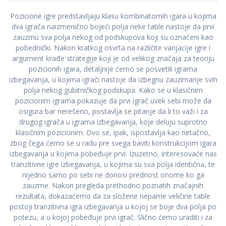
Pozicione igre predstavljaju klasu kombinatornih igara u kojima
dva igrača naizmenično bojeći polja neke table nastoje da prvi
zauzmu sva polja nekog od podskupova koji su označeni kao
pobednički. Nakon kratkog osvrta na različite varijacije igre i
argument krađe strategije koji je od velikog značaja za teoriju
pozicionih igara, detaljnije ćemo se posvetili igrama
izbegavanja, u kojima igrači nastoje da izbegnu zauzimanje svih
polja nekog gubitničkog podskupa. Kako se u klasičnim
pozicionim igrama pokazuje da prvi igrač uvek sebi može da
osigura bar nerešeno, postavlja se pitanje da li to važi i za
drugog igrača u igrama izbegavanja, koje deluju suprotno
klasičnim pozicionim. Ovo se, ipak, ispostavlja kao netačno,
zbog čega ćemo se u radu pre svega baviti konstrukcijom igara
izbegavanja u kojima pobeđuje prvi. Izuzetno, interesovaće nas
tranzitivne igre izbegavanja, u kojima su sva polja identična, te
nijedno samo po sebi ne donosi prednost onome ko ga
zauzme. Nakon pregleda prethodno poznatih značajnih
rezultata, dokazaćemo da za složene neparne veličine table
postoji tranzitivna igra izbegavanja u kojoj se boje dva polja po
potezu, a u kojoj pobeđuje prvi igrač. Slično ćemo uraditi i za